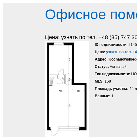
Офисное поме
Цена: узнать по тел. +48 (85) 747 3
ID недвижимости:
2145
Цена:
узнать по тел. +4
Адрес:
Kochanowskiego
Статус:
Активный
Тип недвижимости:
НО
MLS:
168
Площадь участка:
49 кв
Ванные:
1