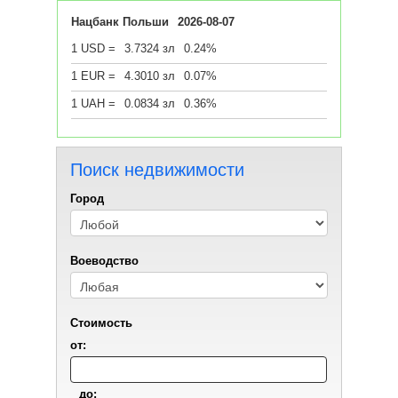
Нацбанк Польши
2026-08-07
1 USD =
3.7324 зл
0.24%
1 EUR =
4.3010 зл
0.07%
1 UAH =
0.0834 зл
0.36%
Поиск недвижимости
Город
Воеводствo
Стоимость
от:
до: