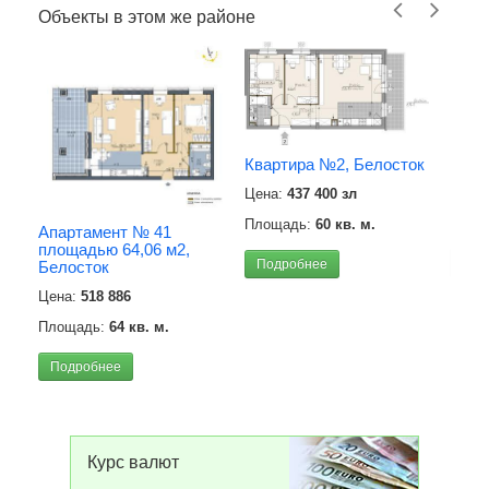
Объекты в этом же районе
Квар
м2),
Квартира №2, Белосток
Цена
Цена:
437 400 зл
Площ
Площадь:
60 кв. м.
Апартамент № 41
площадью 64,06 м2,
Под
Подробнее
Белосток
Цена:
518 886
Площадь:
64 кв. м.
Подробнее
Курс валют