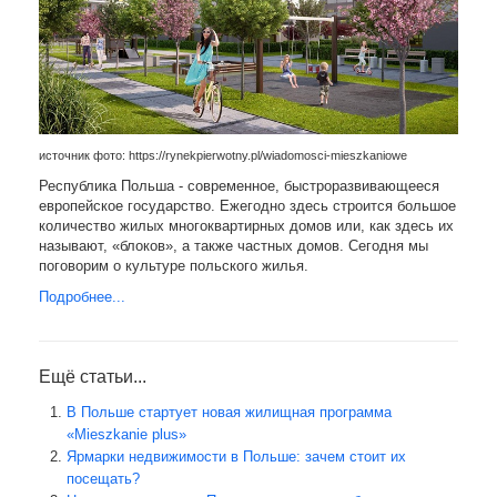
источник фото: https://rynekpierwotny.pl/wiadomosci-mieszkaniowe
Республика Польша - современное, быстроразвивающееся
европейское государство. Ежегодно здесь строится большое
количество жилых многоквартирных домов или, как здесь их
называют, «блоков», а также частных домов. Сегодня мы
поговорим о культуре польского жилья.
Подробнее...
Ещё статьи...
В Польше стартует новая жилищная программа
«Mieszkanie plus»
Ярмарки недвижимости в Польше: зачем стоит их
посещать?