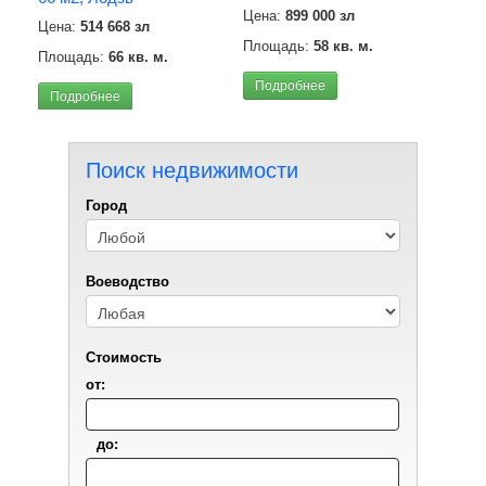
Цена
Цена:
899 000 зл
Цена:
514 668 зл
Площ
Площадь:
58 кв. м.
Площадь:
66 кв. м.
Под
Подробнее
Подробнее
Поиск недвижимости
Город
Воеводствo
Стоимость
от:
до: