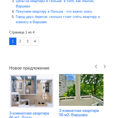
Цены на квартиры в Польше: в топе, как обычно,
Варшава
Покупаем квартиру в Польше - что важно знать
Город двух берегов: сколько стоит снять квартиру и
комнату в Варшаве
Страница 1 из 4
1
2
3
4
Новое предложение
2-ко
3-комнатная квартира
52 м
3-комнатная квартира
58 м2, Варшава
66 м2, Лодзь