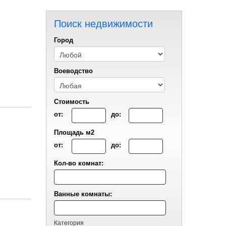
Поиск недвижимости
Город
Воеводствo
Стоимость
от:
до:
Площадь м2
от:
до:
Кол-во комнат:
Ванные комнаты:
Категория