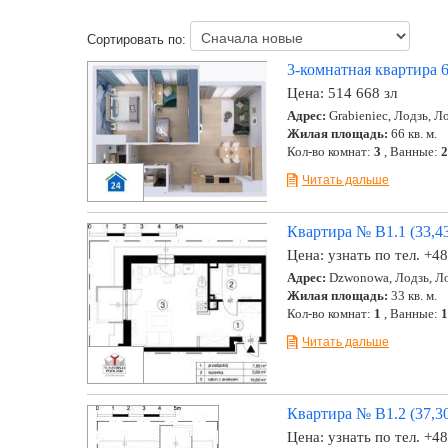
Сортировать по:
3-комнатная квартира 6
Цена:
514 668 зл
Адрес:
Grabieniec, Лодзь, Л
Жилая площадь:
66 кв. м.
Кол-во комнат:
3
, Ванные:
2
Читать дальше
Квартира № B1.1 (33,43
Цена:
узнать по тел. +4
Адрес:
Dzwonowa, Лодзь, Ло
Жилая площадь:
33 кв. м.
Кол-во комнат:
1
, Ванные:
1
Читать дальше
Квартира № B1.2 (37,30
Цена:
узнать по тел. +4