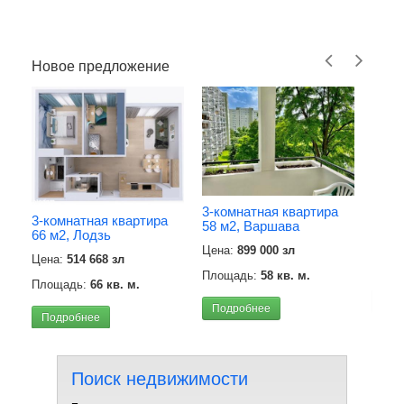
Новое предложение
2-ко
3-комнатная квартира
52 м
3-комнатная квартира
58 м2, Варшава
66 м2, Лодзь
Цена
Цена:
899 000 зл
Цена:
514 668 зл
Площ
Площадь:
58 кв. м.
Площадь:
66 кв. м.
Под
Подробнее
Подробнее
Поиск недвижимости