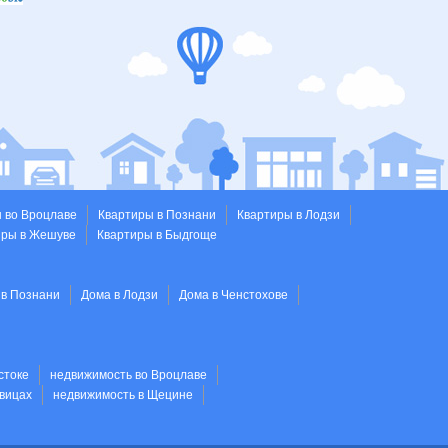
 во Вроцлаве
Квартиры в Познани
Квартиры в Лодзи
иры в Жешуве
Квартиры в Быдгоще
 в Познани
Дома в Лодзи
Дома в Ченстохове
стоке
недвижимость во Вроцлаве
вицах
недвижимость в Щецине