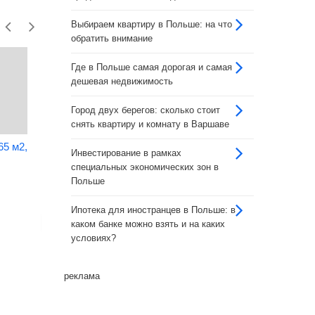
Выбираем квартиру в Польше: на что
обратить внимание
Где в Польше самая дорогая и самая
дешевая недвижимость
Город двух берегов: сколько стоит
снять квартиру и комнату в Варшаве
65 м2,
3-комнатный апартамент 75
Инвестирование в рамках
м2, Познань
специальных экономических зон в
Цена:
1 100 000 зл
Польше
Площадь:
75 кв. м.
Ипотека для иностранцев в Польше: в
Подробнее
каком банке можно взять и на каких
условиях?
1-комнатная квартира 18
Варшава
реклама
Цена:
454 300 зл
Площадь:
18 кв. м.