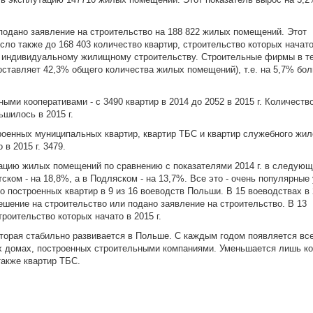
подано заявление на строительство на 188 822 жилых помещений. Этот
сло также до 168 403 количество квартир, строительство которых начат
 индивидуальному жилищному строительству. Строительные фирмы в те
составляет 42,3% общего количества жилых помещений), т.е. на 5,7% бо
ми кооперативами - с 3490 квартир в 2014 до 2052 в 2015 г. Количество
шилось в 2015 г.
троенных муниципальных квартир, квартир ТБС и квартир служебного жил
в 2015 г. 3479.
ацию жилых помещений по сравнению с показателями 2014 г. в следую
ском - на 18,8%, а в Подляском - на 13,7%. Все это - очень популярные 
 построенных квартир в 9 из 16 воеводств Польши. В 15 воеводствах в 2
ешение на строительство или подано заявление на строительство. В 13
оительство которых начато в 2015 г.
оторая стабильно развивается в Польше. С каждым годом появляется вс
х домах, построенных строительными компаниями. Уменьшается лишь к
акже квартир ТБС.