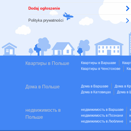
Dodaj ogłoszenie
Polityka prywatności
Квартиры в Польше
Квартиры в Варшаве
Квар
Квартиры в Ченстохове
Кв
Дома в Польше
Дома в Варшаве
Дома в К
Дома в Катовицах
Дома в 
недвижимость в
недвижимость в Варшаве
недвижимость в Познани
Польше
недвижимость в Люблине