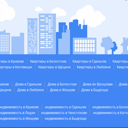
тиры в Кракове
Квартиры в Белостоке
Квартиры в Гданьске
Квартиры
артиры в Катовицах
Квартиры в Щецине
Квартиры в Люблине
Кварт
ракове
Дома в Гданьске
Дома в Белостоке
Дома во Вроцлаве
Дома
Щецине
Дома в Люблине
Дома в Жешуве
Дома в Быдгоще
недвижимость в Кракове
недвижимость в Гданьске
недвижимость в Бело
недвижимость в Лодзи
недвижимость в Ченстохове
недвижимость в Като
недвижимость в Жешуве
недвижимость в Быдгоще