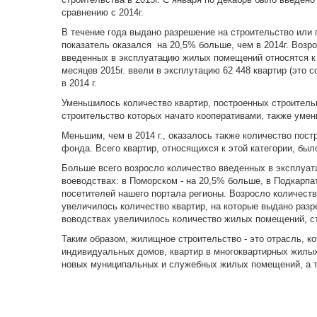
сравнению с 2014г.
В течение года выдано разрешение на строительство или 
показатель оказался на 20,5% больше, чем в 2014г. Возро
введенных в эксплуатацию жилых помещений относятся к
месяцев 2015г. ввели в эксплутацию 62 448 квартир (это 
в 2014 г.
Уменьшилось количество квартир, построенных строительны
строительство которых начато кооперативами, также умень
Меньшим, чем в 2014 г., оказалось также количество пос
фонда. Всего квартир, относящихся к этой категории, было 
Больше всего возросло количество введенных в эксплуат
воеводствах: в Поморском - на 20,5% больше, в Подкарпат
посетителей нашего портала регионы. Возросло количество
увеличилось количество квартир, на которые выдано разр
воводствах увеличилось количество жилых помещений, стр
Таким образом, жилищное строительство - это отрасль, к
индивидуальных домов, квартир в многоквартирных жилы
новых муниципальных и служебных жилых помещений, а т