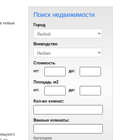
Поиск недвижимости
е новые
Город
Воеводствo
Стоимость
от:
до:
Площадь м2
от:
до:
Кол-во комнат:
Ванные комнаты:
лищного
Категория
% по