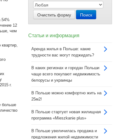
Очистить форму
Поиск
о.54%
чение 12
льше, чем
Статьи и информация
 квартир,
Аренда жилья в Польше: какие
трудности вас могут поджидать?
ого
В каких регионах и городах Польши
щих
чаще всего покупают недвижимость
у
белорусы и украинцы
015 г.
В Польше можно комфортно жить на
25м2!
е больше
оличество
В Польше стартует новая жилищная
программа «Mieszkanie plus»
В Польше увеличилась продажа и
предложения жилой недвижимости