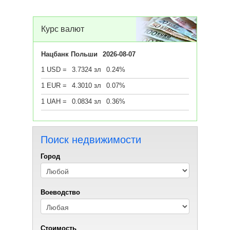
Курс валют
Нацбанк Польши
2026-08-07
1 USD =
3.7324 зл
0.24%
1 EUR =
4.3010 зл
0.07%
1 UAH =
0.0834 зл
0.36%
Поиск недвижимости
Город
Воеводствo
Стоимость