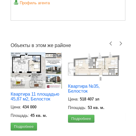
Профиль агента
Объекты в этом же районе
Квар
Квартира №35,
м2),
Белосток
Квартира 11 площадью
Цена
45,87 м2, Белосток
Цена:
518 407 зл
Площ
Цена:
434 000
Площадь:
53 кв. м.
Площадь:
45 кв. м.
Под
Подробнее
Подробнее