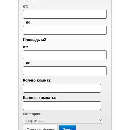
от:
до:
Площадь м2
от:
до:
Кол-во комнат:
Ванные комнаты:
Категория
Очистить форму
Поиск