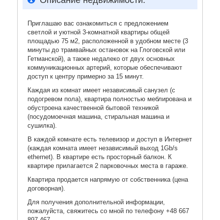
Описание недвижимости:
Приглашаю вас ознакомиться с предложением
светлой и уютной 3-комнатной квартиры общей
площадью 75 м2, расположенной в удобном месте (3
минуты до трамвайных остановок на Глоговской или
Гетманской), а также недалеко от двух основных
коммуникационных артерий, которые обеспечивают
доступ к центру примерно за 15 минут.
Каждая из комнат имеет независимый санузел (с
подогревом пола), квартира полностью меблирована и
обустроена качественной бытовой техникой
(посудомоечная машина, стиральная машина и
сушилка).
В каждой комнате есть телевизор и доступ в Интернет
(каждая комната имеет независимый выход 1Gb/s
ethernet). В квартире есть просторный балкон. К
квартире прилагается 2 парковочных места в гараже.
Квартира продается напрямую от собственника (цена
договорная).
Для получения дополнительной информации,
пожалуйста, свяжитесь со мной по телефону +48 667
897 467