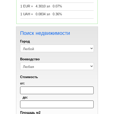
1 EUR =
4.3010 зл
0.07%
1 UAH =
0.0834 зл
0.36%
Поиск недвижимости
Город
Воеводствo
Стоимость
от:
до:
Площадь м2