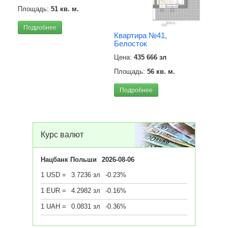
Площадь:
51 кв. м.
Подробнее
Квартира №41,
Белосток
Квар
Бело
Цена:
435 666 зл
Цена
Площадь:
56 кв. м.
Площ
Подробнее
Под
Курс валют
Нацбанк Польши
2026-08-06
1 USD =
3.7236 зл
-0.23%
1 EUR =
4.2982 зл
-0.16%
1 UAH =
0.0831 зл
-0.36%