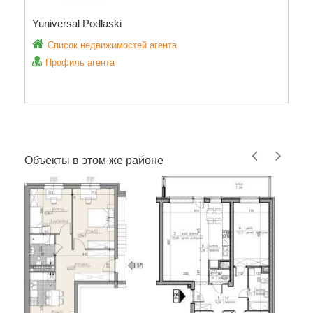
Yuniversal Podlaski
Список недвижимостей агента
Профиль агента
Объекты в этом же районе
Квар
Бело
Цена
Площ