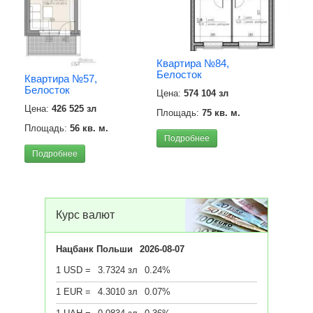
Под
Квартира №84,
Белосток
Квартира №57,
Белосток
Цена:
574 104 зл
Цена:
426 525 зл
Площадь:
75 кв. м.
Площадь:
56 кв. м.
Подробнее
Подробнее
Курс валют
Нацбанк Польши
2026-08-07
1 USD =
3.7324 зл
0.24%
1 EUR =
4.3010 зл
0.07%