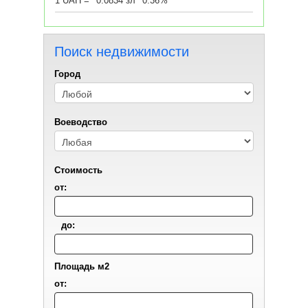
1 UAH =
0.0834 зл
0.36%
Поиск недвижимости
Город
Воеводствo
Стоимость
от:
до:
Площадь м2
от: