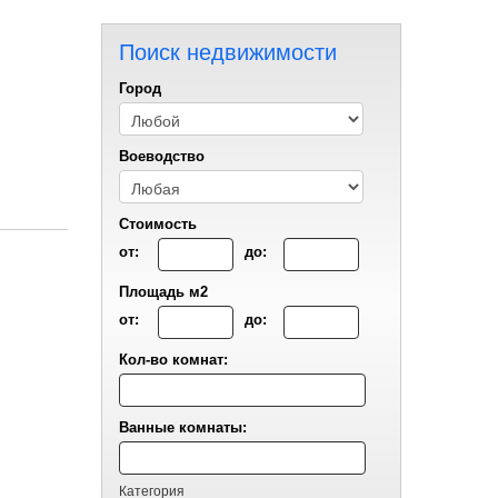
Поиск недвижимости
Город
Воеводствo
Стоимость
от:
до:
Площадь м2
от:
до:
Кол-во комнат:
Ванные комнаты:
Категория