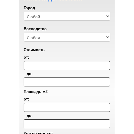
Город
Воеводствo
Стоимость
от:
до:
Площадь м2
от:
до:
Кол-во комнат: