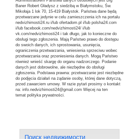
Administratorem Państwa danych osobowych jest Big
Baner Robert Gładysz z siedzibą w Białymstoku, Św.
Mikołaja 1 lok 70, 15-419 Białystok. Państwa dane będą
przetwarzane jedynie w celu zamieszczenia ich na portalu
nedvizhimosti24.ru i/lub ofertadom.pl i/lub polsha24.com
i/lub facebook.com/nedvizhimosti24/ i/lub
vk.com/nedvizhimosti24 i tak długo, jak to konieczne do
obsługi tego zgłoszenia. Mają Państwo prawo do dostępu
do swoich danych, ich sprostowania, usunięcia,
ograniczenia przetwarzania, wniesienia sprzeciwu wobec
przetwarzania oraz przeniesienia danych. Mogą Państwo
również wnieść skargę do organu nadzorczego. Podanie
danych jest dobrowolne, ale niezbędne do obsługi
zgłoszenia. Podstawa prawna: przetwarzanie jest niezbędne
do podjęcia działań na żądanie osoby, której dane dotyczą,
przed zawarciem umowy. W razie pytań prosimy o kontakt
na: info.nedvizhimosti24@gmail.com Więcej na ten
temat
polityka prywatności
.
Поиск недвижимости