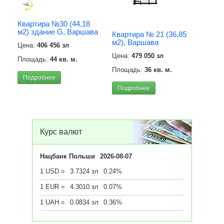
Квартира №30 (44,18
Квар
м2) здание G, Варшава
м2) 
Квартира № 21 (36,85
м2), Варшава
Цена:
406 456 зл
Цена
Цена:
479 050 зл
Площадь:
44 кв. м.
Площ
Площадь:
36 кв. м.
Подробнее
Под
Подробнее
Курс валют
Нацбанк Польши
2026-08-07
1 USD =
3.7324 зл
0.24%
1 EUR =
4.3010 зл
0.07%
1 UAH =
0.0834 зл
0.36%