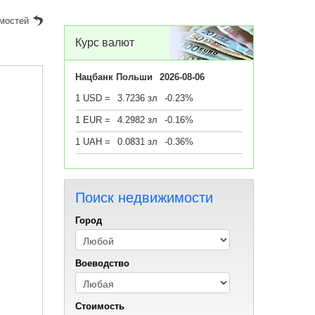
мостей
Курс валют
Нацбанк Польши
2026-08-06
1 USD =
3.7236 зл
-0.23%
1 EUR =
4.2982 зл
-0.16%
1 UAH =
0.0831 зл
-0.36%
Поиск недвижимости
Город
Воеводствo
Стоимость