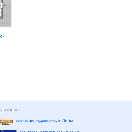
Апартамент № 7 площадью
43,51 м2 (здание 8),
Белосток
Цена:
317 623
Площадь:
43 кв. м.
ок
Подробнее
Партнеры
Агентство недвижимости Литва