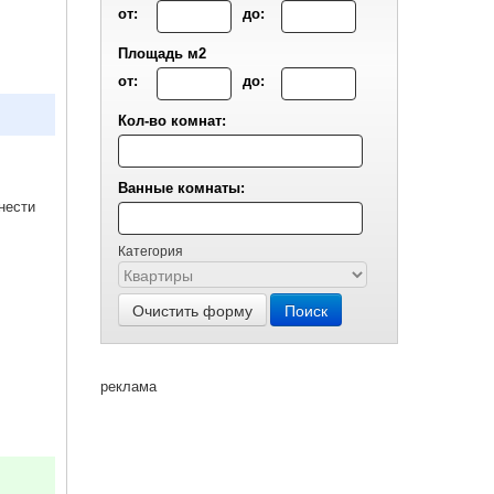
от:
до:
Площадь м2
от:
до:
Кол-во комнат:
Ванные комнаты:
нести
Категория
Очистить форму
Поиск
реклама