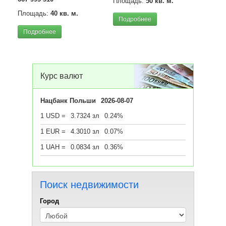
Площадь:
50 кв. м.
Площадь:
40 кв. м.
Подробнее
Подробнее
Квар
м2),
Цена
Площ
Курс валют
Под
Нацбанк Польши
2026-08-07
1 USD =
3.7324 зл
0.24%
1 EUR =
4.3010 зл
0.07%
1 UAH =
0.0834 зл
0.36%
Поиск недвижимости
Город