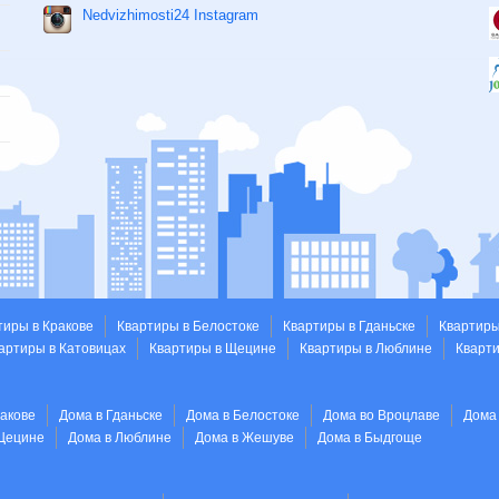
Nedvizhimosti24 Instagram
тиры в Кракове
Квартиры в Белостоке
Квартиры в Гданьске
Квартиры
артиры в Катовицах
Квартиры в Щецине
Квартиры в Люблине
Кварт
ракове
Дома в Гданьске
Дома в Белостоке
Дома во Вроцлаве
Дома
Щецине
Дома в Люблине
Дома в Жешуве
Дома в Быдгоще