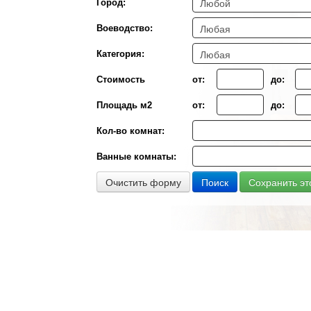
Город:
Воеводствo:
Категория:
Стоимость
от:
до:
Площадь м2
от:
до:
Кол-во комнат:
Ванные комнаты:
Очистить форму
Поиск
Сохранить эт