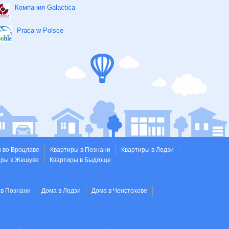
Компания Galactica
Praca w Polsce
 во Вроцлаве
Квартиры в Познани
Квартиры в Лодзи
иры в Жешуве
Квартиры в Быдгоще
 в Познани
Дома в Лодзи
Дома в Ченстохове