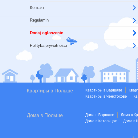
Контакт
Regulamin
Dodaj ogłoszenie
Polityka prywatności
Квартиры в Польше
Квартиры в Варшаве
Квар
Квартиры в Ченстохове
Кв
Дома в Польше
Дома в Варшаве
Дома в К
Дома в Катовицах
Дома в 