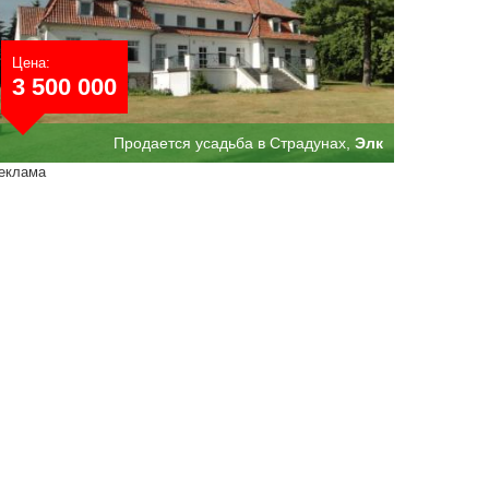
Цена:
3 500 000
Продается усадьба в Страдунах,
Элк
еклама