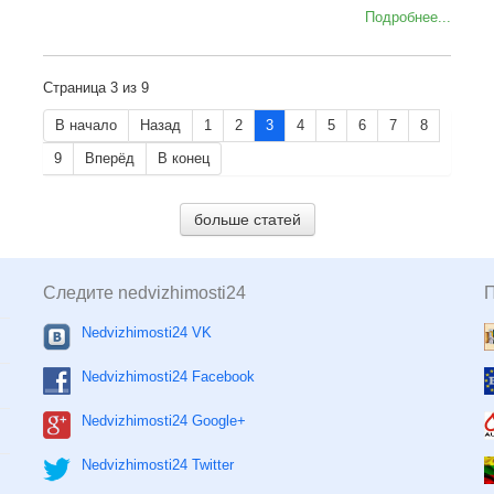
Подробнее...
Страница 3 из 9
В начало
Назад
1
2
3
4
5
6
7
8
9
Вперёд
В конец
больше статей
Следите nedvizhimosti24
Nedvizhimosti24 VK
Nedvizhimosti24 Facebook
Nedvizhimosti24 Google+
Nedvizhimosti24 Twitter