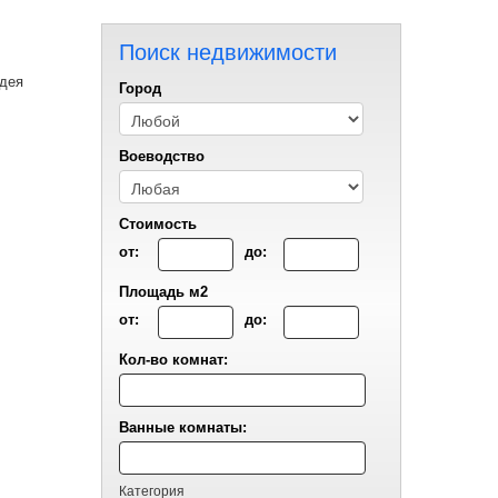
Поиск недвижимости
идея
Город
Воеводствo
Стоимость
от:
до:
Площадь м2
от:
до:
Кол-во комнат:
Ванные комнаты:
Категория