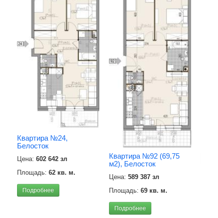
Квар
м2) 
Цена
Квартира №24,
Площ
Белосток
Квартира №92 (69,75
Под
Цена:
602 642 зл
м2), Белосток
Площадь:
62 кв. м.
Цена:
589 387 зл
Подробнее
Площадь:
69 кв. м.
Подробнее