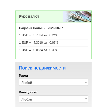
Курс валют
Нацбанк Польши
2026-08-07
1 USD =
3.7324 зл
0.24%
1 EUR =
4.3010 зл
0.07%
1 UAH =
0.0834 зл
0.36%
Поиск недвижимости
Город
Воеводствo