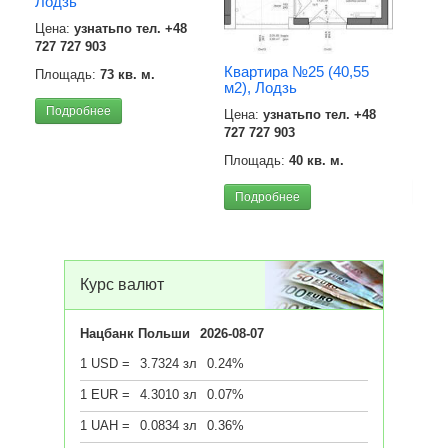
Лодзь
Цена:
узнатьпо тел. +48
727 727 903
Квар
Квартира №25 (40,55
Площадь:
73 кв. м.
м2),
м2), Лодзь
Цена
Подробнее
Цена:
узнатьпо тел. +48
727 7
727 727 903
Площ
Площадь:
40 кв. м.
Под
Подробнее
Курс валют
Нацбанк Польши
2026-08-07
1 USD =
3.7324 зл
0.24%
1 EUR =
4.3010 зл
0.07%
1 UAH =
0.0834 зл
0.36%