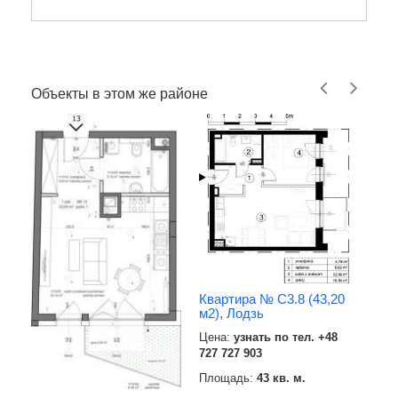
Объекты в этом же районе
Квартира № C3.8 (43,20
м2), Лодзь
Квар
м2),
Цена:
узнать по тел. +48
727 727 903
Цена
727 7
Площадь:
43 кв. м.