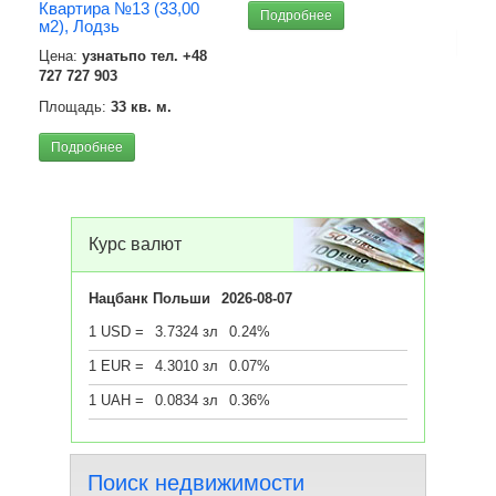
Площ
Квартира №13 (33,00
Подробнее
м2), Лодзь
Под
Цена:
узнатьпо тел. +48
727 727 903
Площадь:
33 кв. м.
Подробнее
Курс валют
Нацбанк Польши
2026-08-07
1 USD =
3.7324 зл
0.24%
1 EUR =
4.3010 зл
0.07%
1 UAH =
0.0834 зл
0.36%
Поиск недвижимости