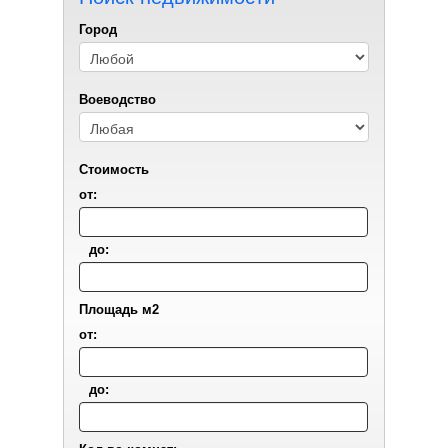
Город
Воеводствo
Стоимость
от:
до:
Площадь м2
от:
до: