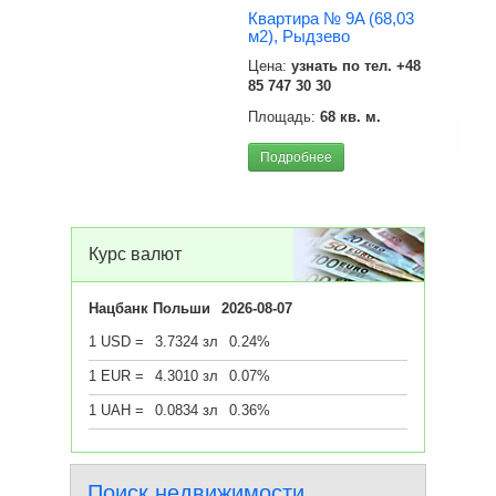
Квар
Квартира № 9A (68,03
м2),
м2), Рыдзево
Цена
Цена:
узнать по тел. +48
85 747 30 30
Площ
Площадь:
68 кв. м.
Под
Подробнее
Курс валют
Нацбанк Польши
2026-08-07
1 USD =
3.7324 зл
0.24%
1 EUR =
4.3010 зл
0.07%
1 UAH =
0.0834 зл
0.36%
Поиск недвижимости