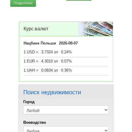
Подробнее
Курс валют
Нацбанк Польши
2026-08-07
1 USD =
3.7324 зл
0.24%
1 EUR =
4.3010 зл
0.07%
1 UAH =
0.0834 зл
0.36%
Поиск недвижимости
Город
Воеводствo