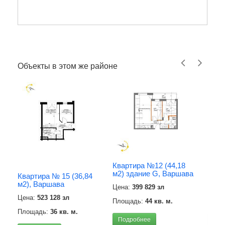
Объекты в этом же районе
Квартира №12 (44,18
Квар
м2) здание G, Варшава
м2) 
Квартира № 15 (36,84
м2), Варшава
Цена:
399 829 зл
Цена
Цена:
523 128 зл
Площадь:
44 кв. м.
Площ
Площадь:
36 кв. м.
Подробнее
Под