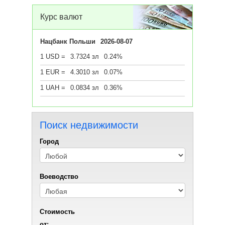
(85) 
Курс валют
Площ
Под
Нацбанк Польши
2026-08-07
1 USD =
3.7324 зл
0.24%
1 EUR =
4.3010 зл
0.07%
1 UAH =
0.0834 зл
0.36%
Поиск недвижимости
Город
Воеводствo
Стоимость
от: