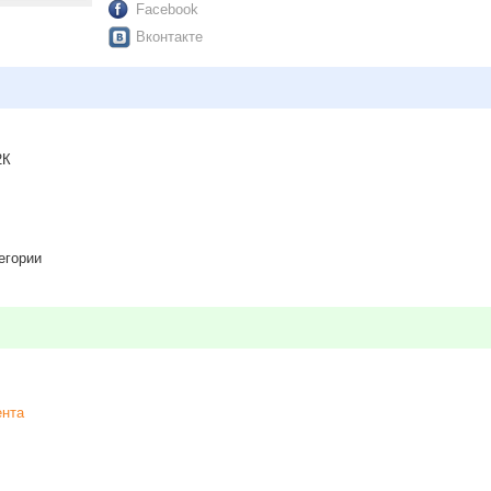
Facebook
Вконтакте
2К
егории
ента