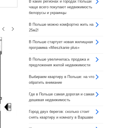
В каких регионах и городах Польши
чаще всего покупают недвижимость
белорусы и украинцы
В Польше можно комфортно жить на
25м2!
В Польше стартует новая жилищная
программа «Mieszkanie plus»
В Польше увеличилась продажа и
предложения жилой недвижимости
Выбираем квартиру в Польше: на что
Квартира №B3 (50,39 м2),
обратить внимание
Белосток
Где в Польше самая дорогая и самая
Цена:
499 000 зл
дешевая недвижимость
Площадь:
50 кв. м.
Город двух берегов: сколько стоит
Подробнее
снять квартиру и комнату в Варшаве