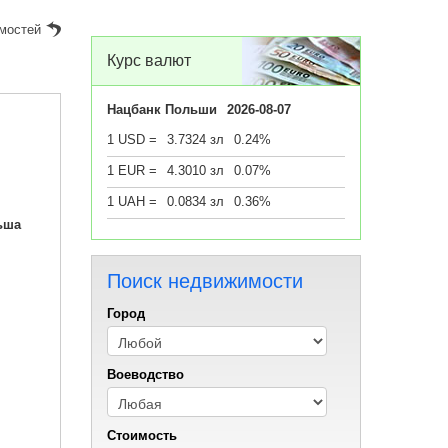
мостей
Курс валют
Нацбанк Польши
2026-08-07
1 USD =
3.7324 зл
0.24%
1 EUR =
4.3010 зл
0.07%
1 UAH =
0.0834 зл
0.36%
ьша
Поиск недвижимости
Город
Воеводствo
Стоимость