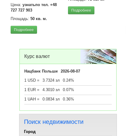
Цена:
узнатьпо тел. +48
Цена
727 727 903
727 7
Подробнее
Площадь:
50 кв. м.
Площ
Подробнее
Под
Курс валют
Нацбанк Польши
2026-08-07
1 USD =
3.7324 зл
0.24%
1 EUR =
4.3010 зл
0.07%
1 UAH =
0.0834 зл
0.36%
Поиск недвижимости
Город