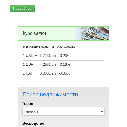
Площ
Подробнее
Под
Курс валют
Нацбанк Польши
2026-08-06
1 USD =
3.7236 зл
-0.23%
1 EUR =
4.2982 зл
-0.16%
1 UAH =
0.0831 зл
-0.36%
Поиск недвижимости
Город
Воеводствo