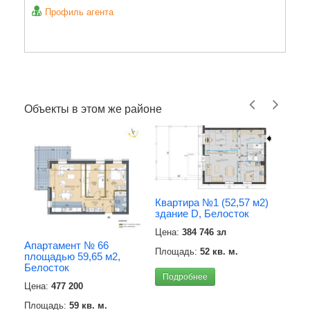
Профиль агента
Объекты в этом же районе
Квартира №1 (52,57 м2)
здание D, Белосток
Цена:
384 746 зл
Апартамент № 66
Площадь:
52 кв. м.
площадью 59,65 м2,
Квар
Белосток
Бело
Подробнее
Цена:
477 200
Цена
Площадь:
59 кв. м.