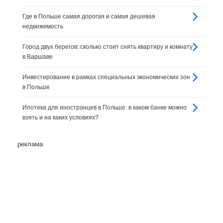
Где в Польше самая дорогая и самая дешевая
недвижимость
Город двух берегов: сколько стоит снять квартиру и комнату
в Варшаве
Инвестирование в рамках специальных экономических зон
в Польше
Ипотека для иностранцев в Польше: в каком банке можно
взять и на каких условиях?
реклама