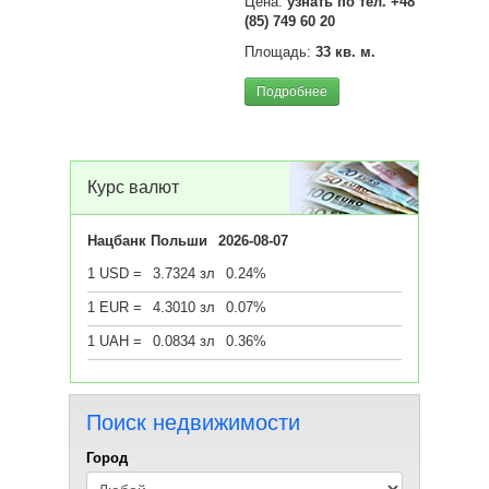
Под
Цена:
узнать по тел. +48
(85) 749 60 20
Площадь:
33 кв. м.
Подробнее
Курс валют
Нацбанк Польши
2026-08-07
1 USD =
3.7324 зл
0.24%
1 EUR =
4.3010 зл
0.07%
1 UAH =
0.0834 зл
0.36%
Поиск недвижимости
Город