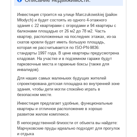
Описание недвижимости:
Инвестиция строится на улице Marczukowskiej (район
Młodych) и будет состоять из одного 4-этажного
здания c 22 квартирами с огородами и 94 квартиры с
балконами площадью от 26 м2 до 78 м2. Часть
квартир, расположенных на последних этажах, из-за
скатов кровли будет иметь большую площадь,
которая не рассчитывается по ISO-PN-9836:
стандарты 1997 года. В цене квартиры предусмотрена
кладовая. На участке и в подземном гараже будут
парковочные места и гаражные боксы (также для
инвалидов).
Для наших самых маленьких будущих жителей
спроектирована детская площадка во внутренней зоне
здания, чтобы дети могли спокойно играть в
безопасном месте.
Инвестиция предлагает удобные, функциональные
квартиры и отличное расположение в хорошо
развитом жилом комплексе.
В непосредственной близости от объекта вы найдете:
Марчуковские пруды идеально подходят для прогулок
и отдыха