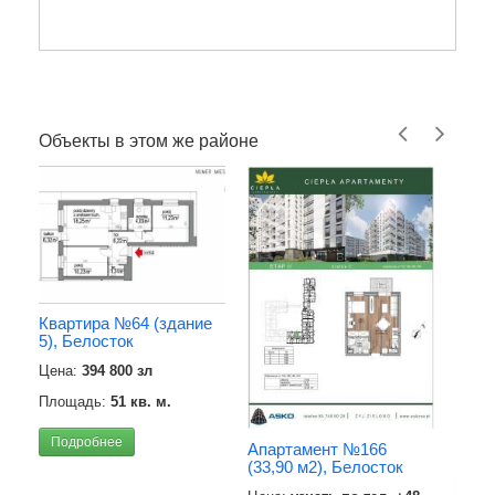
Объекты в этом же районе
Квартира №64 (здание
5), Белосток
Апар
Цена:
394 800 зл
площ
Бело
Площадь:
51 кв. м.
Цена
Подробнее
Апартамент №166
Площ
(33,90 м2), Белосток