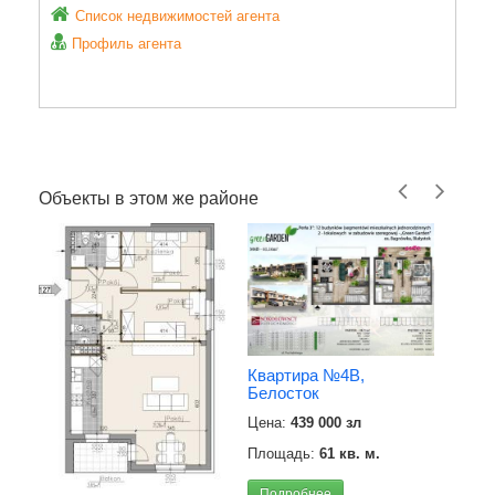
Список недвижимостей агента
Профиль агента
Объекты в этом же районе
Квартира №4B,
Квар
Белосток
площ
Бело
Цена:
439 000 зл
Цена
Площадь:
61 кв. м.
Площ
Подробнее