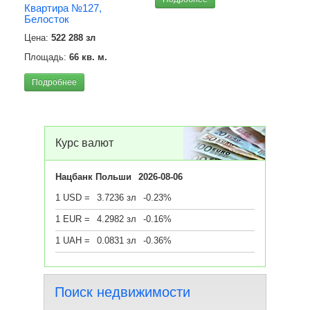
Квартира №127,
Под
Белосток
Цена:
522 288 зл
Площадь:
66 кв. м.
Подробнее
Курс валют
Нацбанк Польши
2026-08-06
1 USD =
3.7236 зл
-0.23%
1 EUR =
4.2982 зл
-0.16%
1 UAH =
0.0831 зл
-0.36%
Поиск недвижимости