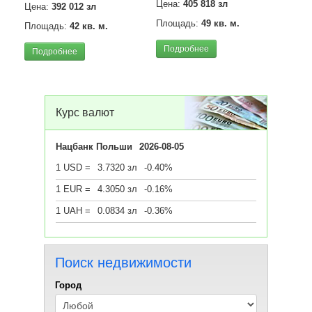
Цена:
405 818 зл
Цена:
392 012 зл
Площадь:
49 кв. м.
Площадь:
42 кв. м.
Апар
Подробнее
Подробнее
(58,
Цена
(85) 
Площ
Курс валют
Под
Нацбанк Польши
2026-08-05
1 USD =
3.7320 зл
-0.40%
1 EUR =
4.3050 зл
-0.16%
1 UAH =
0.0834 зл
-0.36%
Поиск недвижимости
Город