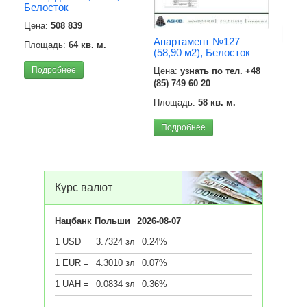
Белосток
Площ
Цена:
508 839
Под
Апартамент №127
Площадь:
64 кв. м.
(58,90 м2), Белосток
Подробнее
Цена:
узнать по тел. +48
(85) 749 60 20
Площадь:
58 кв. м.
Подробнее
Курс валют
Нацбанк Польши
2026-08-07
1 USD =
3.7324 зл
0.24%
1 EUR =
4.3010 зл
0.07%
1 UAH =
0.0834 зл
0.36%