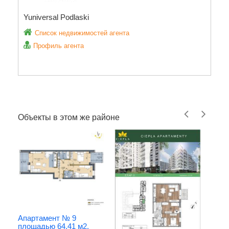
Yuniversal Podlaski
Список недвижимостей агента
Профиль агента
Объекты в этом же районе
Квар
Бело
Апартамент № 9
Цена
площадью 64,41 м2,