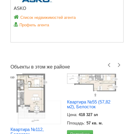
ASKO
Список недвижимостей агента
Профиль агента
Объекты в этом же районе
Квартира №55 (57,82
м2), Белосток
Цена:
418 327 зл
Квар
Н), 
Площадь:
57 кв. м.
Цена
Квартира №112,
Подробнее