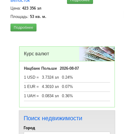
Белосток
Площ
Цена:
423 356 зл
Под
Площадь:
53 кв. м.
Подробнее
Курс валют
Нацбанк Польши
2026-08-07
1 USD =
3.7324 зл
0.24%
1 EUR =
4.3010 зл
0.07%
1 UAH =
0.0834 зл
0.36%
Поиск недвижимости
Город