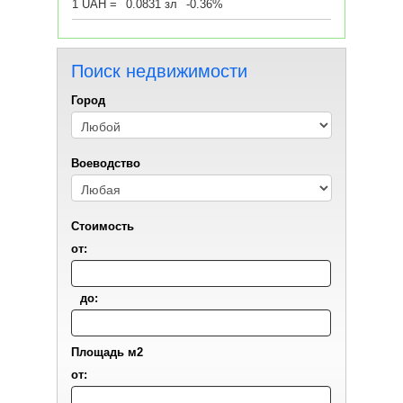
1 UAH =
0.0831 зл
-0.36%
Поиск недвижимости
Город
Воеводствo
Стоимость
от:
до:
Площадь м2
от: