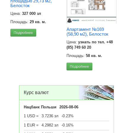
площадью 29,73 м2,
Белосток
Цена:
327 000 зл
Площадь:
29 кв. м.
Апартамент №169
Подробнее
(58,90 м2), Белосток
Цена:
узнать по тел. +48
(85) 749 60 20
Квар
Площадь:
58 кв. м.
Бело
Подробнее
Цена
Площ
Под
Курс валют
Нацбанк Польши
2026-08-06
1 USD =
3.7236 зл
-0.23%
1 EUR =
4.2982 зл
-0.16%