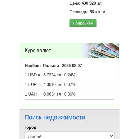
Цена:
430 920 зл
Площадь:
56 кв. м.
Подробнее
Курс валют
Нацбанк Польши
2026-08-07
1 USD =
3.7324 зл
0.24%
1 EUR =
4.3010 зл
0.07%
1 UAH =
0.0834 зл
0.36%
Поиск недвижимости
Город