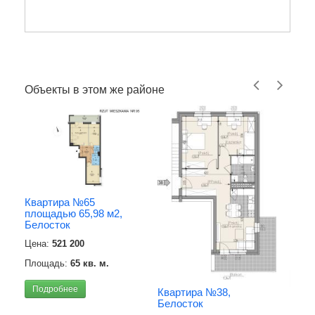
Объекты в этом же районе
Квартира №65
Квар
площадью 65,98 м2,
Бело
Белосток
Цена
Цена:
521 200
Площ
Площадь:
65 кв. м.
Под
Подробнее
Квартира №38,
Белосток