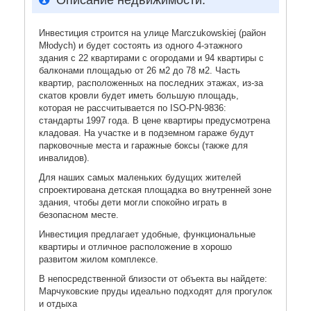
Описание недвижимости:
Инвестиция строится на улице Marczukowskiej (район
Młodych) и будет состоять из одного 4-этажного
здания c 22 квартирами с огородами и 94 квартиры с
балконами площадью от 26 м2 до 78 м2. Часть
квартир, расположенных на последних этажах, из-за
скатов кровли будет иметь большую площадь,
которая не рассчитывается по ISO-PN-9836:
стандарты 1997 года. В цене квартиры предусмотрена
кладовая. На участке и в подземном гараже будут
парковочные места и гаражные боксы (также для
инвалидов).
Для наших самых маленьких будущих жителей
спроектирована детская площадка во внутренней зоне
здания, чтобы дети могли спокойно играть в
безопасном месте.
Инвестиция предлагает удобные, функциональные
квартиры и отличное расположение в хорошо
развитом жилом комплексе.
В непосредственной близости от объекта вы найдете:
Марчуковские пруды идеально подходят для прогулок
и отдыха