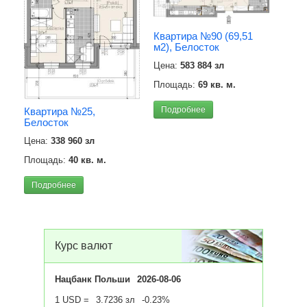
Квартира №90 (69,51
м2), Белосток
Цена:
583 884 зл
Площадь:
69 кв. м.
Подробнее
Квартира №25,
Белосток
Апар
Цена:
338 960 зл
(69,
Площадь:
40 кв. м.
Цена
(85) 
Подробнее
Площ
Под
Курс валют
Нацбанк Польши
2026-08-06
1 USD =
3.7236 зл
-0.23%