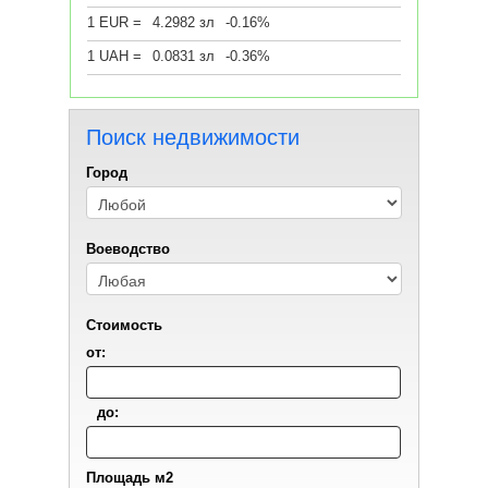
1 EUR =
4.2982 зл
-0.16%
1 UAH =
0.0831 зл
-0.36%
Поиск недвижимости
Город
Воеводствo
Стоимость
от:
до:
Площадь м2