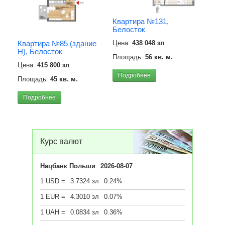
Квартира №131,
Белосток
Квартира №85 (здание
Цена:
438 048 зл
Н), Белосток
Площадь:
56 кв. м.
Апар
Цена:
415 800 зл
площ
Бело
Подробнее
Площадь:
45 кв. м.
Цена
Подробнее
Площ
Под
Курс валют
Нацбанк Польши
2026-08-07
1 USD =
3.7324 зл
0.24%
1 EUR =
4.3010 зл
0.07%
1 UAH =
0.0834 зл
0.36%