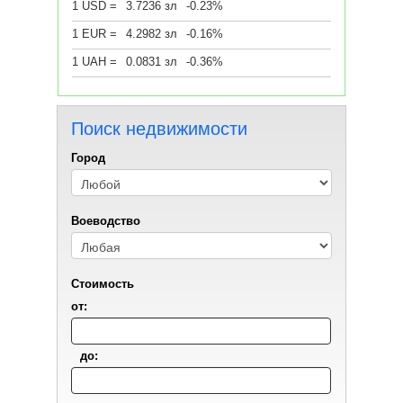
1 USD =
3.7236 зл
-0.23%
1 EUR =
4.2982 зл
-0.16%
1 UAH =
0.0831 зл
-0.36%
Поиск недвижимости
Город
Воеводствo
Стоимость
от:
до: