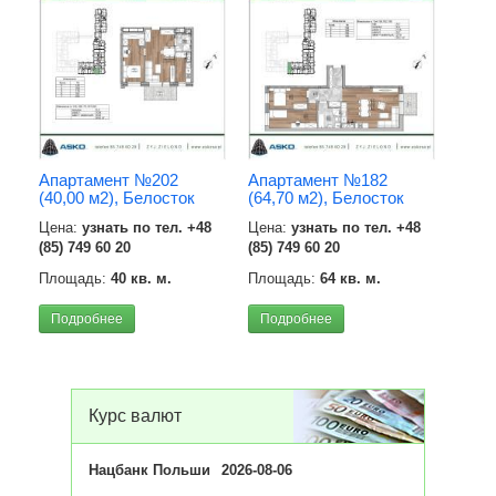
Апартамент №202
Апартамент №182
(40,00 м2), Белосток
(64,70 м2), Белосток
Цена:
узнать по тел. +48
Цена:
узнать по тел. +48
Квар
(85) 749 60 20
(85) 749 60 20
м2),
Площадь:
40 кв. м.
Площадь:
64 кв. м.
Цена
Подробнее
Подробнее
Площ
Под
Курс валют
Нацбанк Польши
2026-08-06