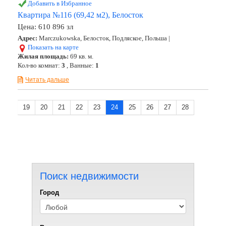
Добавить в Избранное
Квартира №116 (69,42 м2), Белосток
Цена:
610 896 зл
Адрес:
Marczukowska, Белосток, Подляское, Польша |
Показать на карте
Жилая площадь:
69 кв. м.
Кол-во комнат:
3
, Ванные:
1
Читать дальше
19
20
21
22
23
24
25
26
27
28
Поиск недвижимости
Город