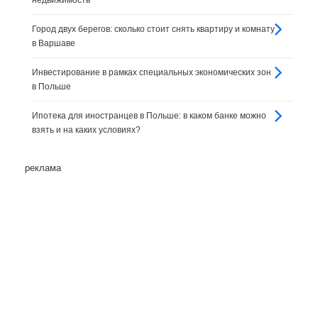
недвижимость
Город двух берегов: сколько стоит снять квартиру и комнату
в Варшаве
Инвестирование в рамках специальных экономических зон
в Польше
Ипотека для иностранцев в Польше: в каком банке можно
взять и на каких условиях?
реклама