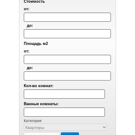
Стоимость
от:
до:
Площадь м2
от:
до:
Кол-во комнат:
Ванные комнаты:
Категория