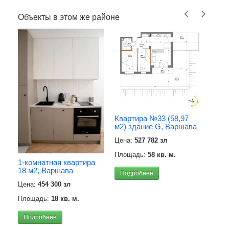
Объекты в этом же районе
Квар
м2),
Цена
Квартира №33 (58,97
м2) здание G, Варшава
Площ
Цена:
527 782 зл
Под
Площадь:
58 кв. м.
1-комнатная квартира
18 м2, Варшава
Подробнее
Цена:
454 300 зл
Площадь:
18 кв. м.
Подробнее