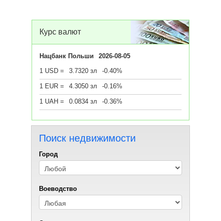
Курс валют
Нацбанк Польши
2026-08-05
1 USD =
3.7320 зл
-0.40%
1 EUR =
4.3050 зл
-0.16%
1 UAH =
0.0834 зл
-0.36%
Поиск недвижимости
Город
Воеводствo